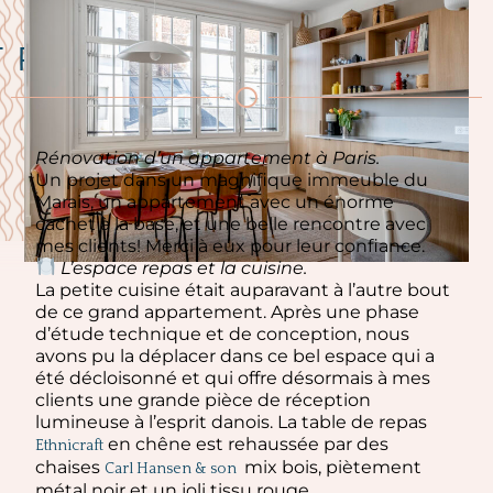
 PERLE /
Rénovation d’un appartement à Paris.
Un projet dans un magnifique immeuble du
Marais, un appartement avec un énorme
cachet à la base, et une belle rencontre avec
mes clients! Merci à eux pour leur confiance.
L’espace repas et la cuisine.
La petite cuisine était auparavant à l’autre bout
de ce grand appartement. Après une phase
d’étude technique et de conception, nous
avons pu la déplacer dans ce bel espace qui a
été décloisonné et qui offre désormais à mes
clients une grande pièce de réception
lumineuse à l’esprit danois. La table de repas
en chêne est rehaussée par des
Ethnicraft
chaises
mix bois, piètement
Carl Hansen & son
métal noir et un joli tissu rouge.