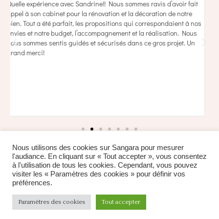
Sandrine a transformé notre appartement parisien avec
T
ingéniosité et talent. Elle a conçu un projet optimisé, nous
v
s
proposant des solutions astucieuses pour gagner de l’espace et
d
améliorer le plan. Elle a également recommandé un entrepreneur et
d
a suivi le chantier avec rigueur pendant quatre mois. Elle a
a
accompli sa mission en respectant parfaitement le budget et les
a
délais, grâce à son engagement et sa grande disponibilité tout au
long du projet. En plus de l’architecture, elle nous a guidés dans la
décoration en nous encourageant à oser des choix audacieux pour
les peintures et les décors. Le résultat dépasse nos attentes. Un
immense merci pour son professionnalisme et sa créativité !
Nous utilisons des cookies sur Sangara pour mesurer
l'audiance. En cliquant sur « Tout accepter », vous consentez
à l'utilisation de tous les cookies. Cependant, vous pouvez
visiter les « Paramètres des cookies » pour définir vos
préférences.
Paramètres des cookies
Tout accepter
WP Royal
Mentions légales
.
.
Thème Ashe par
.