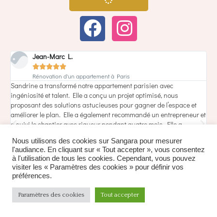
Jean-Marc L.





Rénovation d'un appartement à Paris
Sandrine a transformé notre appartement parisien avec
T
ingéniosité et talent. Elle a conçu un projet optimisé, nous
v
s
proposant des solutions astucieuses pour gagner de l’espace et
d
améliorer le plan. Elle a également recommandé un entrepreneur et
d
a suivi le chantier avec rigueur pendant quatre mois. Elle a
a
accompli sa mission en respectant parfaitement le budget et les
a
Nous utilisons des cookies sur Sangara pour mesurer
délais, grâce à son engagement et sa grande disponibilité tout au
l'audiance. En cliquant sur « Tout accepter », vous consentez
long du projet. En plus de l’architecture, elle nous a guidés dans la
à l'utilisation de tous les cookies. Cependant, vous pouvez
décoration en nous encourageant à oser des choix audacieux pour
visiter les « Paramètres des cookies » pour définir vos
les peintures et les décors. Le résultat dépasse nos attentes. Un
préférences.
immense merci pour son professionnalisme et sa créativité !
Paramètres des cookies
Tout accepter