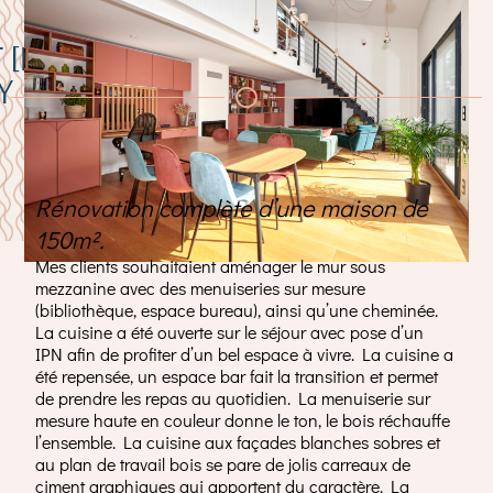
[LE 54] /
Y
Rénovation complète d’une maison de
150m².
Mes clients souhaitaient aménager le mur sous
mezzanine avec des menuiseries sur mesure
(bibliothèque, espace bureau), ainsi qu’une cheminée.
La cuisine a été ouverte sur le séjour avec pose d’un
IPN afin de profiter d’un bel espace à vivre. La cuisine a
été repensée, un espace bar fait la transition et permet
de prendre les repas au quotidien. La menuiserie sur
mesure haute en couleur donne le ton, le bois réchauffe
l’ensemble. La cuisine aux façades blanches sobres et
au plan de travail bois se pare de jolis carreaux de
ciment graphiques qui apportent du caractère. La