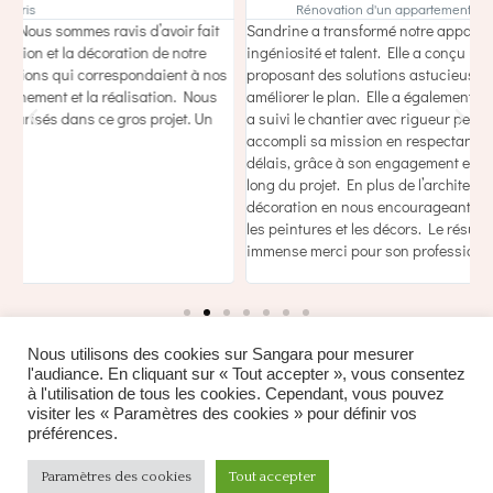
Rénovation d'un appartement à Paris
Sandrine a transformé notre appartement parisien avec
T
ingéniosité et talent. Elle a conçu un projet optimisé, nous
v
s
proposant des solutions astucieuses pour gagner de l’espace et
d
améliorer le plan. Elle a également recommandé un entrepreneur et
d
a suivi le chantier avec rigueur pendant quatre mois. Elle a
a
accompli sa mission en respectant parfaitement le budget et les
a
délais, grâce à son engagement et sa grande disponibilité tout au
long du projet. En plus de l’architecture, elle nous a guidés dans la
décoration en nous encourageant à oser des choix audacieux pour
les peintures et les décors. Le résultat dépasse nos attentes. Un
immense merci pour son professionnalisme et sa créativité !
Nous utilisons des cookies sur Sangara pour mesurer
l'audiance. En cliquant sur « Tout accepter », vous consentez
à l'utilisation de tous les cookies. Cependant, vous pouvez
visiter les « Paramètres des cookies » pour définir vos
préférences.
Paramètres des cookies
Tout accepter
WP Royal
Mentions légales
.
.
Thème Ashe par
.